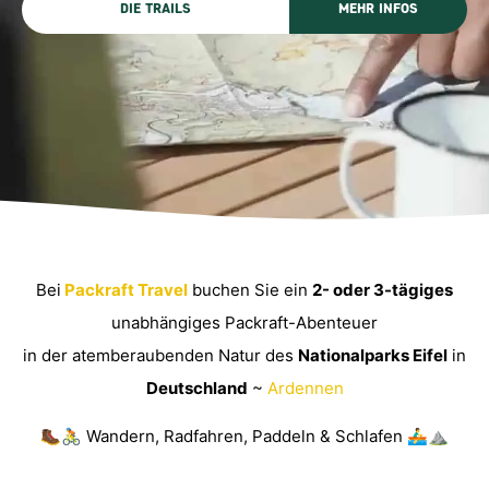
DIE TRAILS
MEHR INFOS
Bei
Packraft Travel
buchen Sie ein
2- oder 3-tägiges
unabhängiges Packraft-Abenteuer
in der atemberaubenden Natur des
Nationalparks Eifel
in
Deutschland
~
Ardennen
🥾🚴 Wandern, Radfahren, Paddeln & Schlafen 🚣‍♂️⛰️