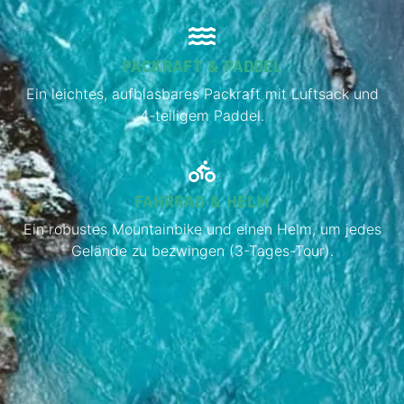
PACKRAFT & PADDEL
Ein leichtes, aufblasbares Packraft mit Luftsack und
4-teiligem Paddel.
FAHRRAD & HELM
Ein robustes Mountainbike und einen Helm, um jedes
Gelände zu bezwingen (3-Tages-Tour).