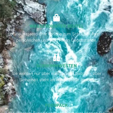
WASSERDICHTER BEUTEL
Eine wasserdichte Tasche zum Schutz all Ihrer
persönlichen und wertvollen Gegenstände.
SCHWIMMWESTEN
Sie werden nur über ruhige Seen paddeln, aber
Sicherheit steht an erster Stelle. Immer.
FOODPACK
Mit unserem Expeditionsnahrungspaket können Sie