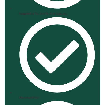
Komplette Packraft-Ausrüstung
Mountainbike