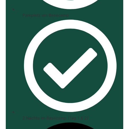
Parkplatz am Basecamp
2 Nächte im Basecamp (Tag 1 & 2)