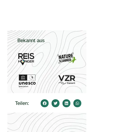
Bekannt aus
Teilen:
Vandaag onze
𝙑𝙖𝙠𝙖𝙣𝙩𝙞𝙚𝙜𝙚𝙡𝙙
𝗪𝗲 𝗸𝗿𝗶𝗷𝗴𝗲𝗻
𝗟𝘂𝘅𝗲𝗺𝗯𝘂𝗿𝗴